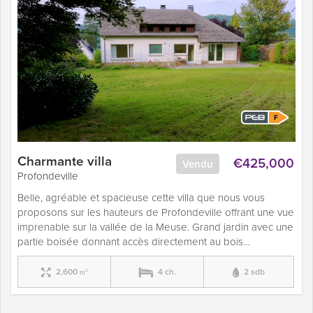
Charmante villa
€425,000
Vendu
Profondeville
Belle, agréable et spacieuse cette villa que nous vous
proposons sur les hauteurs de Profondeville offrant une vue
imprenable sur la vallée de la Meuse. Grand jardin avec une
partie boisée donnant accès directement au bois…
2,600
4 ch.
2 sdb
m²