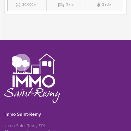
20,000
3 ch.
2 sdb
m²
Immo Saint-Remy
Immo Saint Remy SRL