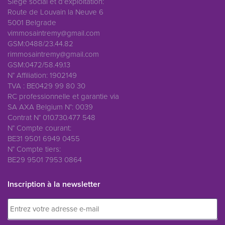
Siège social et d’exploitation:
Route de Louvain la Neuve 6
5001 Belgrade
vimmosaintremy@gmail.com
GSM:0488/23.44.82
rimmosaintremy@gmail.com
GSM:0472/58.49.13
N° Affiliation: 1902149
TVA : BE0429 99 80 30
RC professionnelle et garantie via
SA AXA Belgium N°: 0039
Contrat N° 010.730.477 548
N° Compte courant:
BE31 9501 6949 0455
N° Compte tiers:
BE29 9501 7953 0864
Inscription à la newsletter