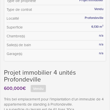
Projet immobilier
Type de propriété
Vendu
Type de contrat
Profondeville
Localité
6,130 m²
Superficie
n/a
Chambre(s)
n/a
Salle(s) de bain
n/a
Garage(s)
Projet immobilier 4 unités
Profondeville
600,000€
Vendu
Très bel emplacement pour l’implantation d’un immeuble de 4
appartements de standing à Profondeville.
La superficie du terrain est de 61 Ares 30ca.