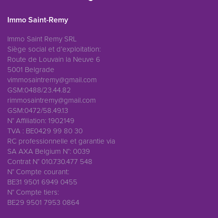
Immo Saint-Remy
Immo Saint Remy SRL
Siège social et d’exploitation:
Route de Louvain la Neuve 6
5001 Belgrade
vimmosaintremy@gmail.com
GSM:0488/23.44.82
rimmosaintremy@gmail.com
GSM:0472/58.49.13
N° Affiliation: 1902149
TVA : BE0429 99 80 30
RC professionnelle et garantie via
SA AXA Belgium N°: 0039
Contrat N° 010.730.477 548
N° Compte courant:
BE31 9501 6949 0455
N° Compte tiers:
BE29 9501 7953 0864