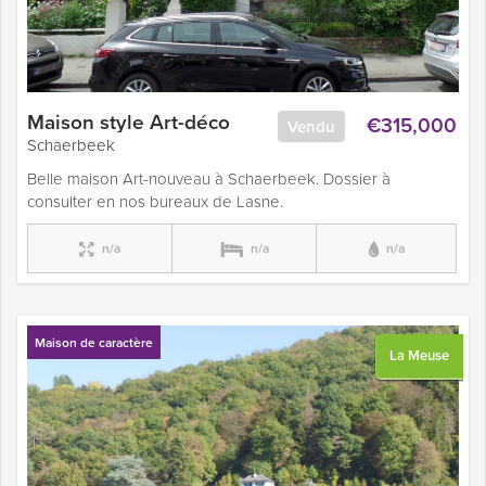
Maison style Art-déco
€315,000
Vendu
Schaerbeek
Belle maison Art-nouveau à Schaerbeek. Dossier à
consulter en nos bureaux de Lasne.
n/a
n/a
n/a
Maison de caractère
La Meuse