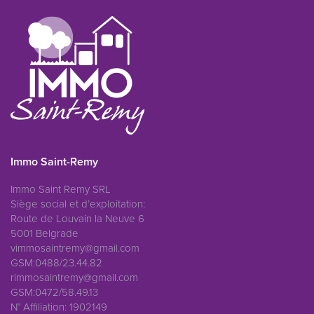
Immo Saint-Remy
Immo Saint Remy SRL
Siège social et d’exploitation:
Route de Louvain la Neuve 6
5001 Belgrade
vimmosaintremy@gmail.com
GSM:0488/23.44.82
rimmosaintremy@gmail.com
GSM:0472/58.49.13
N° Affiliation: 1902149