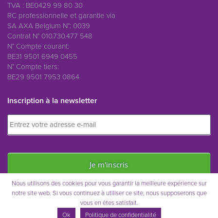
TVA : BE0429 99 80 30
RC professionnelle et garantie via
SA AXA Belgium N°: 0039
Contrat N° 010.730.477 548
N° Compte courant:
BE31 9501 6949 0455
N° Compte tiers:
BE29 9501 7953 0864
Inscription à la newsletter
Nous utilisons des cookies pour vous garantir la meilleure expérience sur
notre site web. Si vous continuez à utiliser ce site, nous supposerons que
vous en êtes satisfait.
Immo Saint-Remy © 2021
Ok
Politique de confidentialité