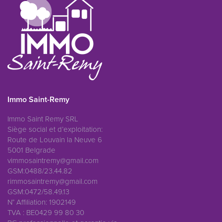
Immo Saint-Remy
Immo Saint Remy SRL
Siège social et d’exploitation:
Route de Louvain la Neuve 6
5001 Belgrade
vimmosaintremy@gmail.com
GSM:0488/23.44.82
rimmosaintremy@gmail.com
GSM:0472/58.49.13
N° Affiliation: 1902149
TVA : BE0429 99 80 30