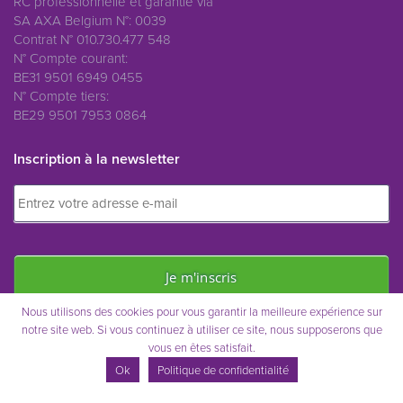
RC professionnelle et garantie via
SA AXA Belgium N°: 0039
Contrat N° 010.730.477 548
N° Compte courant:
BE31 9501 6949 0455
N° Compte tiers:
BE29 9501 7953 0864
Inscription à la newsletter
Nous utilisons des cookies pour vous garantir la meilleure expérience sur
notre site web. Si vous continuez à utiliser ce site, nous supposerons que
vous en êtes satisfait.
Immo Saint-Remy © 2021
Ok
Politique de confidentialité