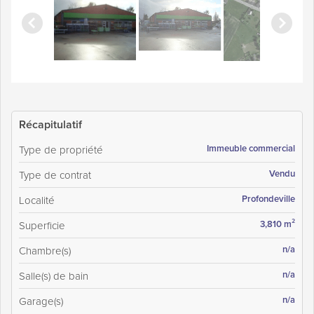
Récapitulatif
Immeuble commercial
Type de propriété
Vendu
Type de contrat
Profondeville
Localité
3,810 m²
Superficie
n/a
Chambre(s)
n/a
Salle(s) de bain
n/a
Garage(s)