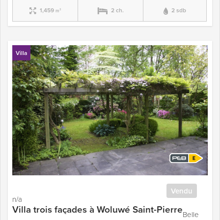
1,459
2 ch.
2 sdb
m²
Villa
Vendu
n/a
Villa trois façades à Woluwé Saint-Pierre
Belle