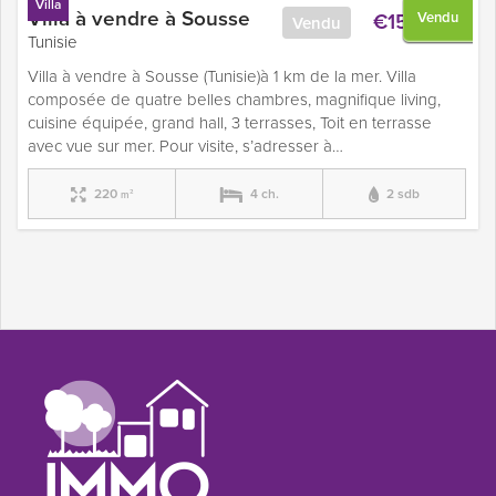
Villa
Villa à vendre à Sousse
€150,000
Vendu
Vendu
Tunisie
Villa à vendre à Sousse (Tunisie)à 1 km de la mer. Villa
composée de quatre belles chambres, magnifique living,
cuisine équipée, grand hall, 3 terrasses, Toit en terrasse
avec vue sur mer. Pour visite, s’adresser à…
220
4 ch.
2 sdb
m²