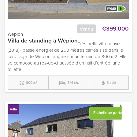
€399,000
Vendu
Wepion
Villa de standing à Wépion
Très belle villa neuve
(2018) ( basse énergie) de 200 mètres carrés sise dans le
joli village de Wépion, érigée sur un terrain de 800 m2. Elle
se compose au rez-de-chaussée d’un hall d’entrée, une
toilette,…
800
3/4 ch.
3 sdb
m²
Villa
Esthétique parfaite