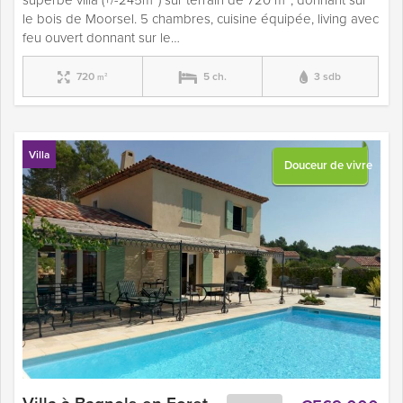
le bois de Moorsel. 5 chambres, cuisine équipée, living avec
feu ouvert donnant sur le…
720
5 ch.
3 sdb
m²
Villa
Douceur de vivre
Villa à Bagnols-en Foret