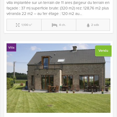
villa implantée sur un terrain de 11 ares (largeur du terrain en
façade : 37 m) superficie brute: (320 m2) rez: 128,76 m2 plus
véranda 22 m2 – au 1er étage : 120 m2 au…
1,100
4 ch.
2 sdb
m²
Villa
Vendu