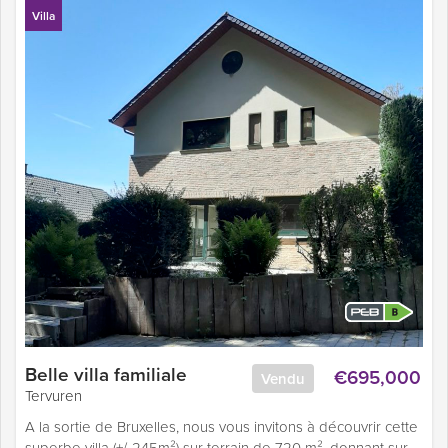
Villa
Belle villa familiale
€695,000
Vendu
Tervuren
A la sortie de Bruxelles, nous vous invitons à découvrir cette
superbe villa (+/-245m²) sur terrain de 720 m², donnant sur