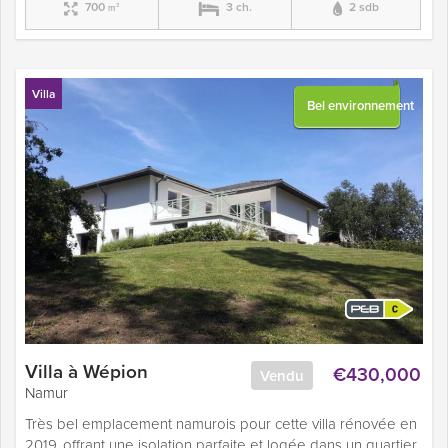
700
3 ch.
2 sdb
m²
Villa
Bel environnement
Villa à Wépion
€430,000
Vendu
Namur
Très bel emplacement namurois pour cette villa rénovée en
2019, offrant une isolation parfaite et logée dans un quartier