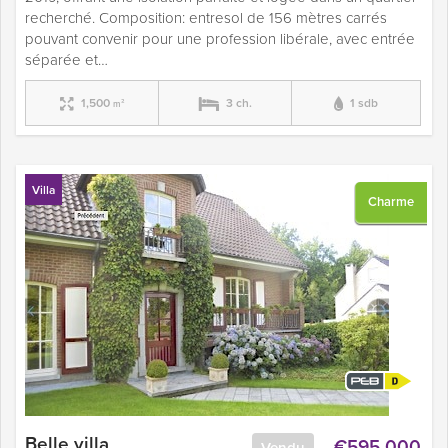
recherché. Composition: entresol de 156 mètres carrés
pouvant convenir pour une profession libérale, avec entrée
séparée et…
1,500
3 ch.
1 sdb
m²
Villa
Charme
Belle villa
€595,000
Vendu