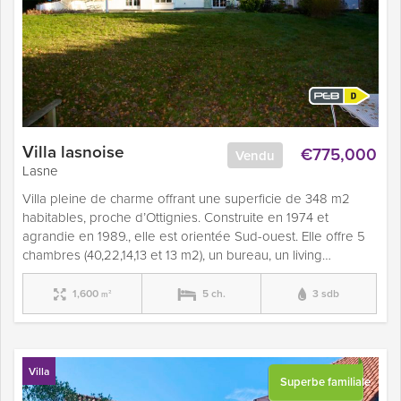
Villa lasnoise
€775,000
Vendu
Lasne
Villa pleine de charme offrant une superficie de 348 m2
habitables, proche d’Ottignies. Construite en 1974 et
agrandie en 1989., elle est orientée Sud-ouest. Elle offre 5
chambres (40,22,14,13 et 13 m2), un bureau, un living…
1,600
5 ch.
3 sdb
m²
Villa
Superbe familiale