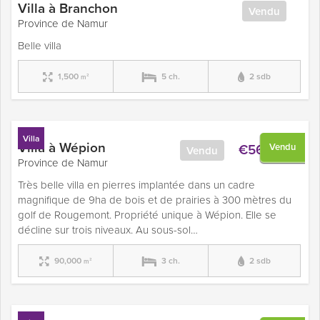
Villa à Branchon
Vendu
Province de Namur
Belle villa
1,500
5 ch.
2 sdb
m²
Villa
Villa à Wépion
€565,000
Vendu
Vendu
Province de Namur
Très belle villa en pierres implantée dans un cadre
magnifique de 9ha de bois et de prairies à 300 mètres du
golf de Rougemont. Propriété unique à Wépion. Elle se
décline sur trois niveaux. Au sous-sol…
90,000
3 ch.
2 sdb
m²