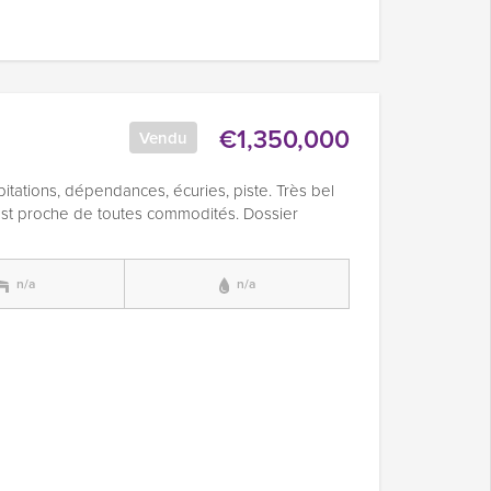
€1,350,000
Vendu
bitations, dépendances, écuries, piste. Très bel
 est proche de toutes commodités. Dossier
n/a
n/a