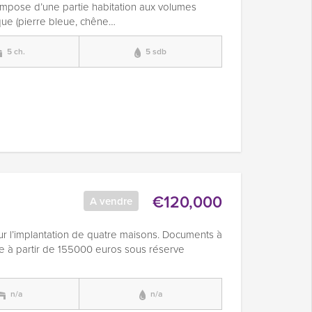
 compose d’une partie habitation aux volumes
ue (pierre bleue, chêne…
5 ch.
5 sdb
€120,000
A vendre
our l’implantation de quatre maisons. Documents à
re à partir de 155000 euros sous réserve
n/a
n/a