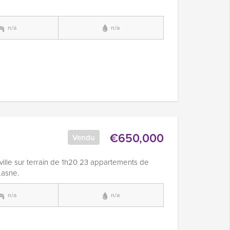
n/a
n/a
€650,000
Vendu
ille sur terrain de 1h20 23 appartements de
Lasne.
n/a
n/a