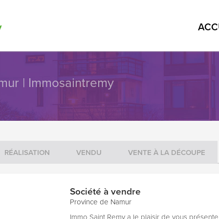
ACC
mur | Immosaintremy
RÉALISATION
VENDU
VENTE À LA DÉCOUPE
Société à vendre
Province de Namur
Immo Saint Remy a le plaisir de vous présente