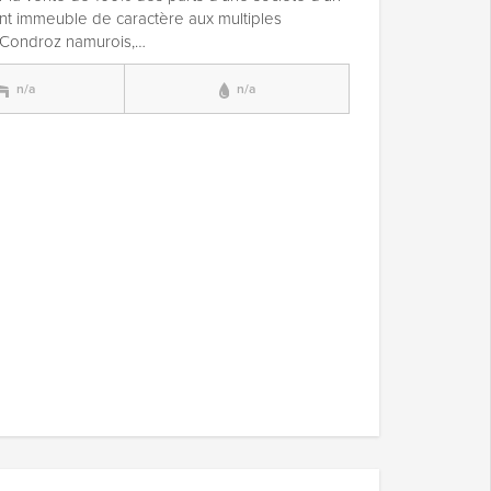
nt immeuble de caractère aux multiples
e Condroz namurois,…
n/a
n/a