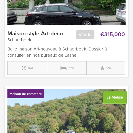
Maison style Art-déco
€315,000
Vendu
Schaerbeek
Belle maison Art-nouveau à Schaerbeek. Dossier à
consulter en nos bureaux de Lasne.
n/a
n/a
n/a
Maison de caractère
La Meuse