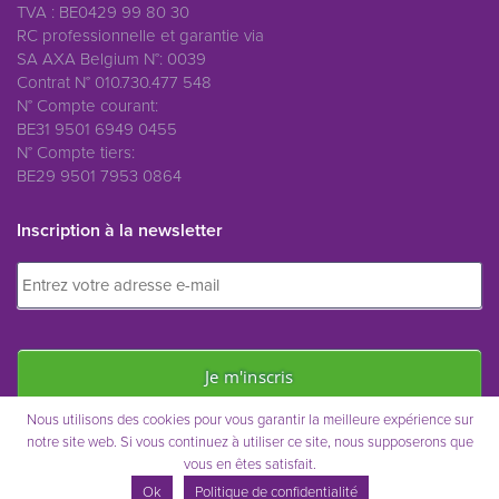
TVA : BE0429 99 80 30
RC professionnelle et garantie via
SA AXA Belgium N°: 0039
Contrat N° 010.730.477 548
N° Compte courant:
BE31 9501 6949 0455
N° Compte tiers:
BE29 9501 7953 0864
Inscription à la newsletter
Nous utilisons des cookies pour vous garantir la meilleure expérience sur
notre site web. Si vous continuez à utiliser ce site, nous supposerons que
vous en êtes satisfait.
Immo Saint-Remy © 2021
Ok
Politique de confidentialité