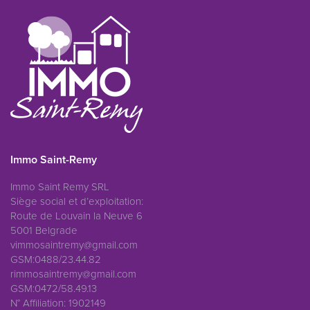
Immo Saint-Remy
Immo Saint Remy SRL
Siège social et d’exploitation:
Route de Louvain la Neuve 6
5001 Belgrade
vimmosaintremy@gmail.com
GSM:0488/23.44.82
rimmosaintremy@gmail.com
GSM:0472/58.49.13
N° Affiliation: 1902149