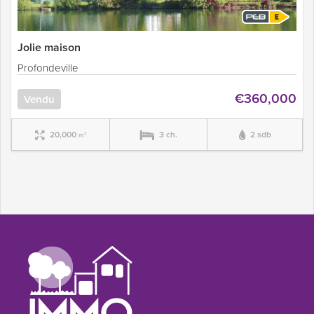
Jolie maison
Profondeville
€360,000
Vendu
20,000
3 ch.
2 sdb
m²