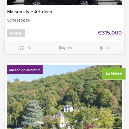
Maison style Art-déco
Schaerbeek
€315,000
Vendu
n/a
n/a
n/a
Maison de caractère
La Meuse