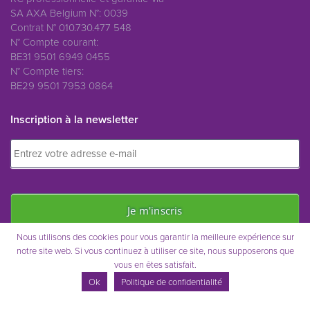
SA AXA Belgium N°: 0039
Contrat N° 010.730.477 548
N° Compte courant:
BE31 9501 6949 0455
N° Compte tiers:
BE29 9501 7953 0864
Inscription à la newsletter
Nous utilisons des cookies pour vous garantir la meilleure expérience sur
notre site web. Si vous continuez à utiliser ce site, nous supposerons que
vous en êtes satisfait.
Immo Saint-Remy © 2021
Ok
Politique de confidentialité