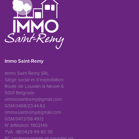
Immo Saint-Remy
Immo Saint Remy SRL
Siège social et d’exploitation:
Route de Louvain la Neuve 6
5001 Belgrade
vimmosaintremy@gmail.com
GSM:0488/23.44.82
rimmosaintremy@gmail.com
GSM:0472/58.49.13
N° Affiliation: 1902149
TVA : BE0429 99 80 30
RC professionnelle et garantie via