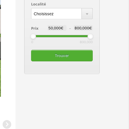
Localité
-
Prix
0
800,000