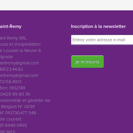
aint-Remy
Inscription à la newsletter
int Remy SRL
cial et d’exploitation:
e Louvain la Neuve 6
lgrade
aintremy@gmail.com
88/23.44.82
intremy@gmail.com
2/58.49.13
iation: 1902149
E0429 99 80 30
ssionnelle et garantie via
Belgium N°: 0039
 N° 010.730.477 548
te courant:
01 6949 0455
e tiers: