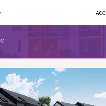
ACC
my