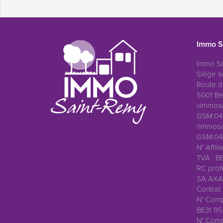
Immo S
Immo Sa
Siège so
Route d
5001 Be
vimmos
GSM:04
rimmosa
GSM:047
N° Affil
TVA : B
RC profe
SA AXA 
Contrat
N° Comp
BE31 95
N° Compt