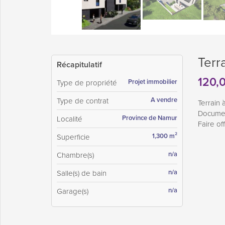
Terra
Récapitulatif
120,
Projet immobilier
Type de propriété
A vendre
Type de contrat
Terrain 
Documen
Province de Namur
Localité
Faire of
1,300 m²
Superficie
n/a
Chambre(s)
n/a
Salle(s) de bain
n/a
Garage(s)