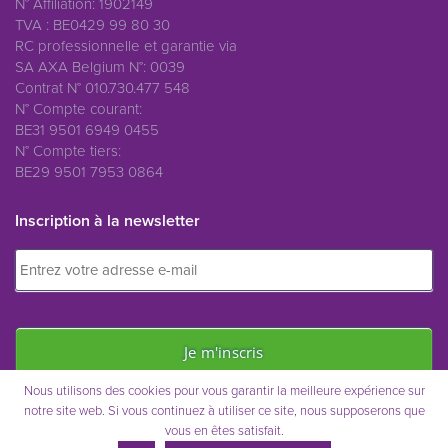
N° Affiliation: 1902149
TVA : BE0429 99 80 30
RC professionnelle et garantie via
SA AXA Belgium N°: 0039
Contrat N° 010.730.477 548
N° Compte courant:
BE31 9501 6949 0455
N° Compte tiers:
BE29 9501 7953 0864
Inscription à la newsletter
Nous utilisons des cookies pour vous garantir la meilleure expérience sur
notre site web. Si vous continuez à utiliser ce site, nous supposerons que
vous en êtes satisfait.
Immo Saint-Remy © 2021