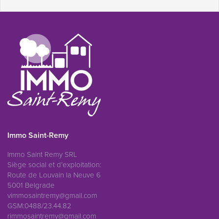
Immo Saint-Remy
Immo Saint Remy SRL
Siège social et d’exploitation:
Route de Louvain la Neuve 6
5001 Belgrade
vimmosaintremy@gmail.com
GSM:0488/23.44.82
rimmosaintremy@gmail.com