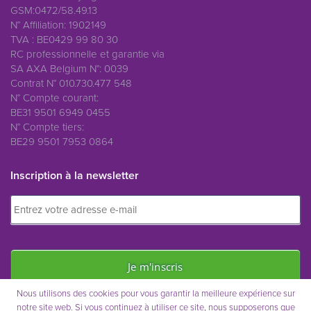
GSM:0472/58.49.13
N° Affiliation: 1902149
TVA : BE0429 99 80 30
RC professionnelle et garantie via
SA AXA Belgium N°: 0039
Contrat N° 010.730.477 548
N° Compte courant:
BE31 9501 6949 0455
N° Compte tiers:
BE29 9501 7953 0864
Inscription à la newsletter
Nous utilisons des cookies pour vous garantir la meilleure expérience sur
notre site web. Si vous continuez à utiliser ce site, nous supposerons que