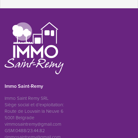
Immo Saint-Remy
Immo Saint Remy SRL
Siège social et d’exploitation:
Route de Louvain la Neuve 6
5001 Belgrade
vimmosaintremy@gmail.com
GSM:0488/23.44.82
rimmosaintremy@gmail.com