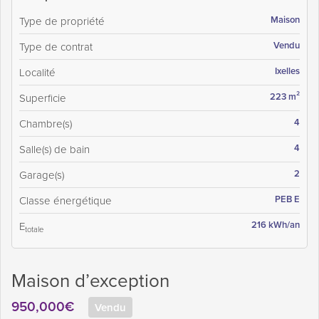
Maison
Type de propriété
Vendu
Type de contrat
Ixelles
Localité
223 m²
Superficie
4
Chambre(s)
4
Salle(s) de bain
2
Garage(s)
PEB E
Classe énergétique
216 kWh/an
E
totale
Maison d’exception
950,000€
Vendu