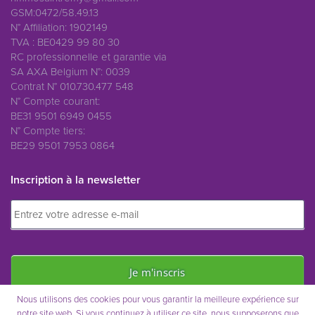
GSM:0472/58.49.13
N° Affiliation: 1902149
TVA : BE0429 99 80 30
RC professionnelle et garantie via
SA AXA Belgium N°: 0039
Contrat N° 010.730.477 548
N° Compte courant:
BE31 9501 6949 0455
N° Compte tiers:
BE29 9501 7953 0864
Inscription à la newsletter
Nous utilisons des cookies pour vous garantir la meilleure expérience sur
notre site web. Si vous continuez à utiliser ce site, nous supposerons que