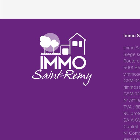
Immo S
Immo Sa
Siège so
Route d
5001 Be
vimmos
GSM:04
rimmosa
GSM:047
N° Affil
TVA : B
RC profe
SA AXA 
Contrat
N° Comp
BE31 95