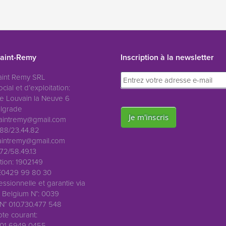
aint-Remy
Inscription à la newsletter
int Remy SRL
cial et d’exploitation:
e Louvain la Neuve 6
lgrade
aintremy@gmail.com
88/23.44.82
intremy@gmail.com
2/58.49.13
iation: 1902149
E0429 99 80 30
ssionnelle et garantie via
Belgium N°: 0039
 N° 010.730.477 548
te courant:
01 6949 0455