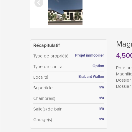
Magn
Récapitulatif
4,50
Projet immobilier
Type de propriété
Option
Type de contrat
Pour pr
Magnifi
Brabant Wallon
Localité
Dossier
Dossier 
n/a
Superficie
n/a
Chambre(s)
n/a
Salle(s) de bain
n/a
Garage(s)