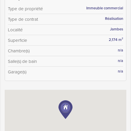
Immeuble commercial
Type de propriété
Réalisation
Type de contrat
Jambes
Localité
2,174 m²
Superficie
n/a
Chambre(s)
n/a
Salle(s) de bain
n/a
Garage(s)