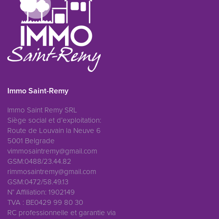
Immo Saint-Remy
Immo Saint Remy SRL
Siège social et d’exploitation:
Route de Louvain la Neuve 6
5001 Belgrade
vimmosaintremy@gmail.com
GSM:0488/23.44.82
rimmosaintremy@gmail.com
GSM:0472/58.49.13
N° Affiliation: 1902149
TVA : BE0429 99 80 30
RC professionnelle et garantie via