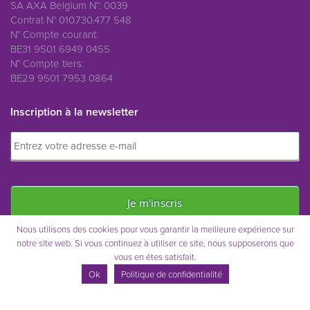
SA AXA Belgium N°: 0039
Contrat N° 010.730.477 548
N° Compte courant:
BE31 9501 6949 0455
N° Compte tiers:
BE29 9501 7953 0864
Inscription à la newsletter
Nous utilisons des cookies pour vous garantir la meilleure expérience sur
notre site web. Si vous continuez à utiliser ce site, nous supposerons que
vous en êtes satisfait.
Immo Saint-Remy © 2021
Ok
Politique de confidentialité