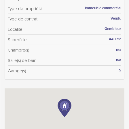
Immeuble commercial
Type de propriété
Vendu
Type de contrat
Gembloux
Localité
440 m²
Superficie
n/a
Chambre(s)
n/a
Salle(s) de bain
5
Garage(s)