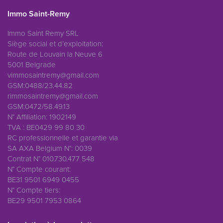
Immo Saint-Remy
Immo Saint Remy SRL
Siège social et d’exploitation:
Route de Louvain la Neuve 6
5001 Belgrade
vimmosaintremy@gmail.com
GSM:0488/23.44.82
rimmosaintremy@gmail.com
GSM:0472/58.49.13
N° Affiliation: 1902149
TVA : BE0429 99 80 30
RC professionnelle et garantie via
SA AXA Belgium N°: 0039
Contrat N° 010.730.477 548
N° Compte courant:
BE31 9501 6949 0455
N° Compte tiers:
BE29 9501 7953 0864