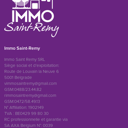
Immo Saint-Remy
Immo Saint Remy SRL
Siège social et d’exploitation:
Route de Louvain la Neuve 6
5001 Belgrade
vimmosaintremy@gmail.com
GSM:0488/23.44.82
rimmosaintremy@gmail.com
GSM:0472/58.49.13
N° Affiliation: 1902149
TVA : BE0429 99 80 30
RC professionnelle et garantie via
SA AXA Belgium N°: 0039