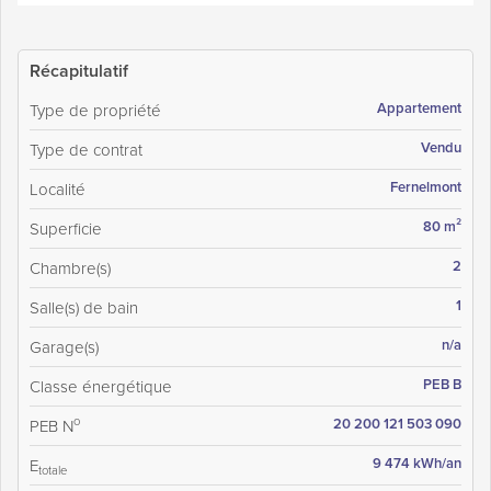
Récapitulatif
Appartement
Type de propriété
Vendu
Type de contrat
Fernelmont
Localité
80 m²
Superficie
2
Chambre(s)
1
Salle(s) de bain
n/a
Garage(s)
PEB B
Classe énergétique
o
20 200 121 503 090
PEB N
9 474 kWh/an
E
totale