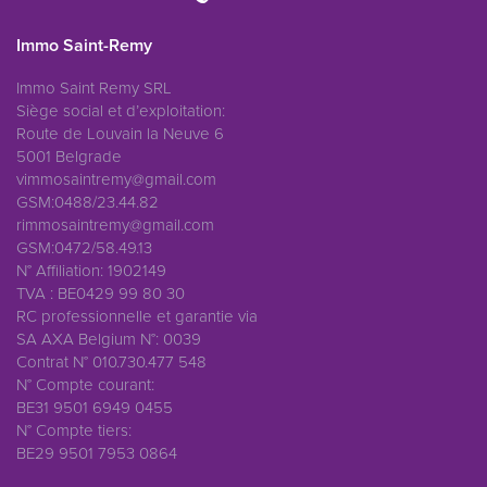
Immo Saint-Remy
Immo Saint Remy SRL
Siège social et d’exploitation:
Route de Louvain la Neuve 6
5001 Belgrade
vimmosaintremy@gmail.com
GSM:0488/23.44.82
rimmosaintremy@gmail.com
GSM:0472/58.49.13
N° Affiliation: 1902149
TVA : BE0429 99 80 30
RC professionnelle et garantie via
SA AXA Belgium N°: 0039
Contrat N° 010.730.477 548
N° Compte courant:
BE31 9501 6949 0455
N° Compte tiers:
BE29 9501 7953 0864