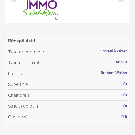
Récapitulatif
Société à céder
Type de propriété
Vendu
Type de contrat
Brabant Wallon
Localité
n/a
Superficie
n/a
Chambre(s)
n/a
Salle(s) de bain
n/a
Garage(s)